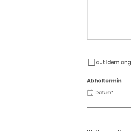
aut idem ang
Abholtermin
Datum*