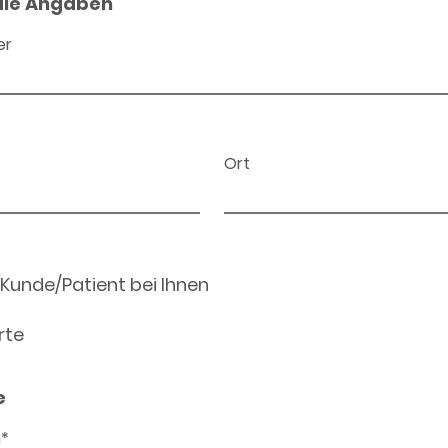
ale Angaben
er
Ort
 Kunde/Patient bei Ihnen
rte
e
n*