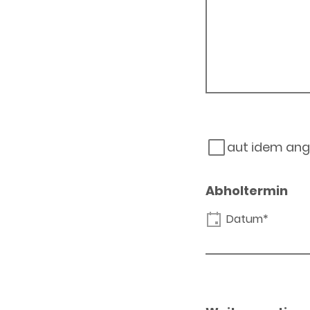
aut idem ang
Abholtermin
Datum*