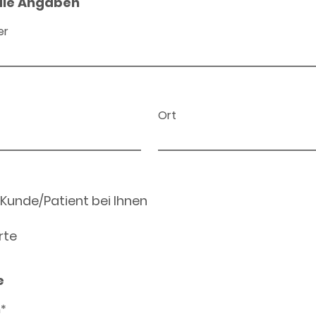
ale Angaben
er
Ort
 Kunde/Patient bei Ihnen
rte
e
n*