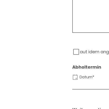
aut idem ang
Abholtermin
Datum*