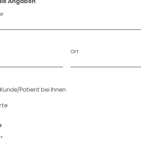
ale Angaben
er
Ort
 Kunde/Patient bei Ihnen
rte
e
n*