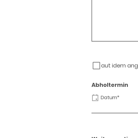
aut idem ang
Abholtermin
Datum*