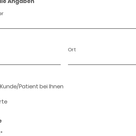
ale Angaben
er
Ort
 Kunde/Patient bei Ihnen
rte
e
n*