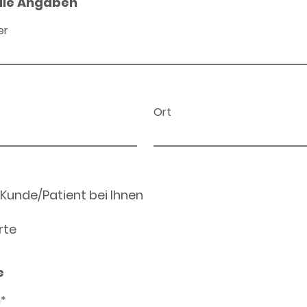
ale Angaben
er
Ort
 Kunde/Patient bei Ihnen
rte
e
n*