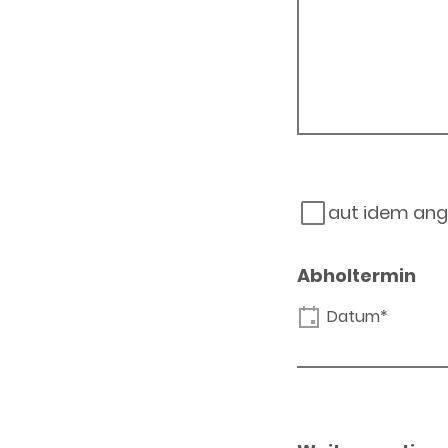
aut idem ang
Abholtermin
Datum*