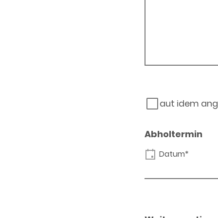
aut idem ang
Abholtermin
Datum*