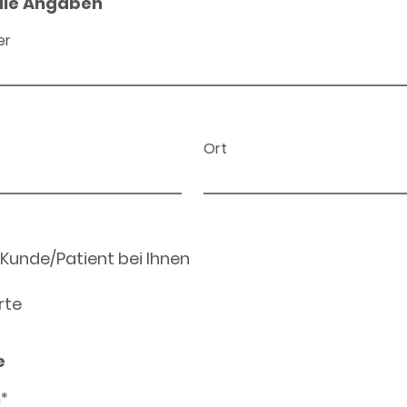
ale Angaben
er
Ort
 Kunde/Patient bei Ihnen
rte
e
n*