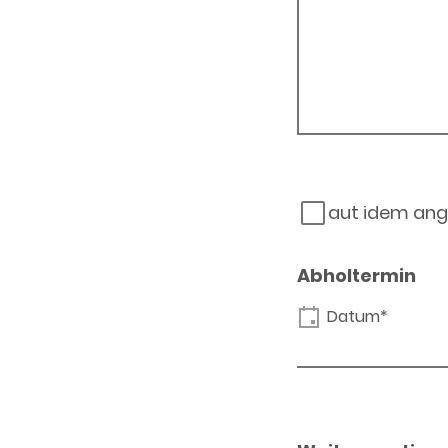
aut idem ang
Abholtermin
Datum*