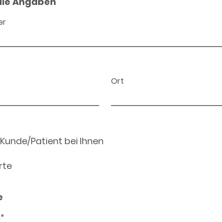
ale Angaben
er
Ort
 Kunde/Patient bei Ihnen
rte
e
n*