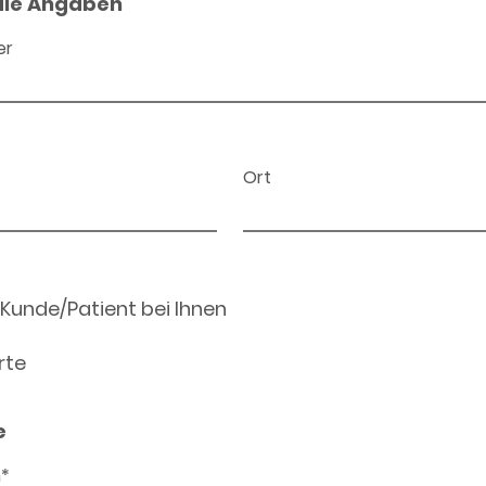
ale Angaben
er
Ort
 Kunde/Patient bei Ihnen
rte
e
n*