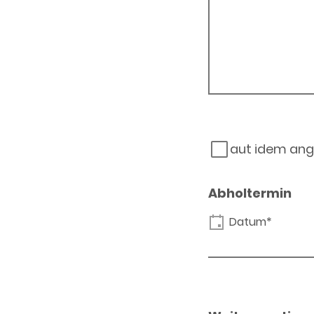
aut idem ang
Abholtermin
Datum*