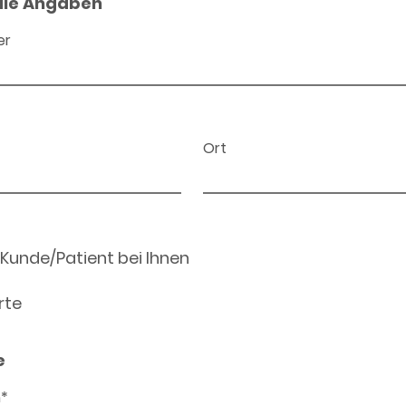
ale Angaben
er
Ort
 Kunde/Patient bei Ihnen
rte
e
n*