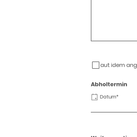
aut idem ang
Abholtermin
Datum*