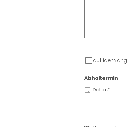
aut idem ang
Abholtermin
Datum*