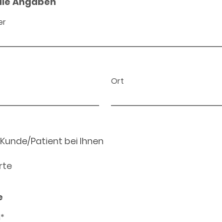
ale Angaben
er
Ort
 Kunde/Patient bei Ihnen
rte
e
n*