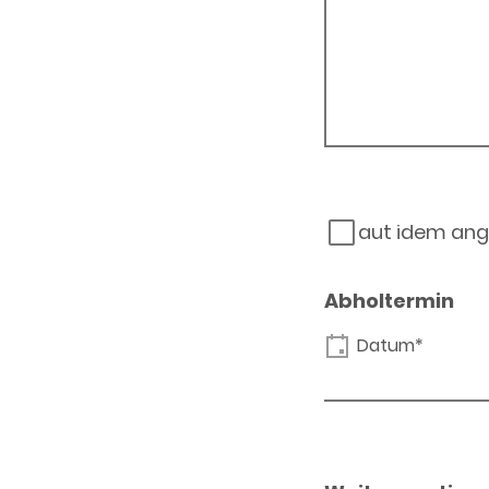
aut idem ang
Abholtermin
Datum*