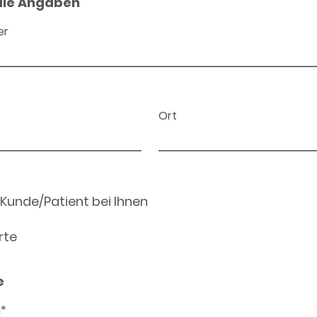
ale Angaben
er
Ort
 Kunde/Patient bei Ihnen
rte
e
n*