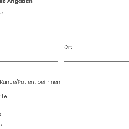
ale Angaben
er
Ort
 Kunde/Patient bei Ihnen
rte
e
n*