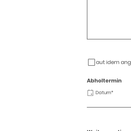
aut idem ang
Abholtermin
Datum*