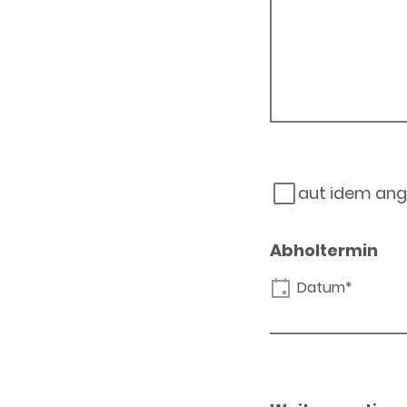
aut idem ang
Abholtermin
Datum*