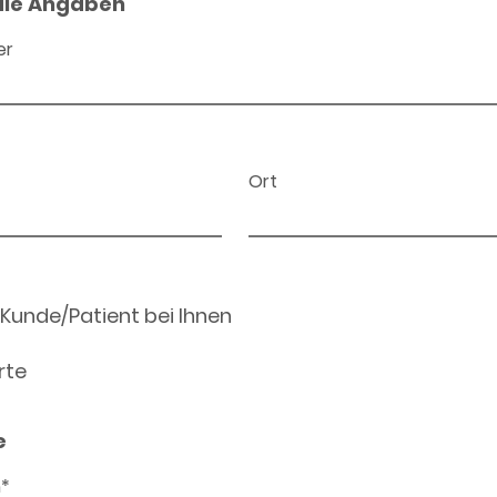
ale Angaben
er
Ort
 Kunde/Patient bei Ihnen
rte
e
n*