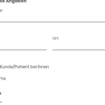
ale Angaben
er
Ort
 Kunde/Patient bei Ihnen
rte
e
n*