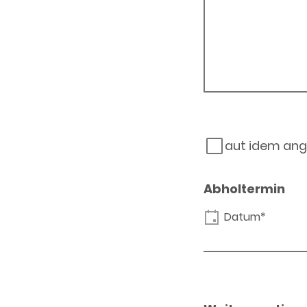
aut idem ang
Abholtermin
Datum*