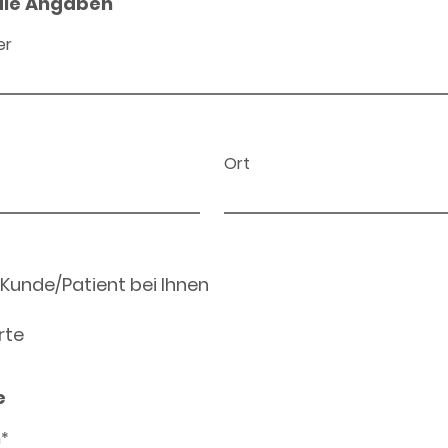
ale Angaben
er
Ort
 Kunde/Patient bei Ihnen
rte
e
n*