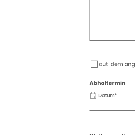
aut idem ang
Abholtermin
Datum*