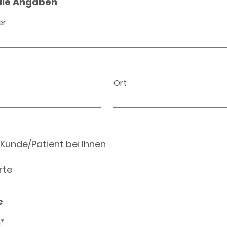
ale Angaben
er
Ort
 Kunde/Patient bei Ihnen
rte
e
n*