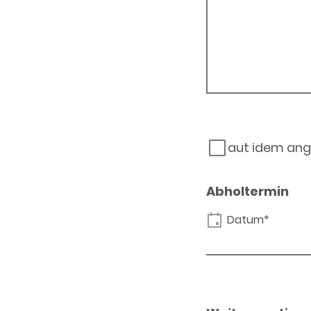
aut idem ang
Abholtermin
Datum*