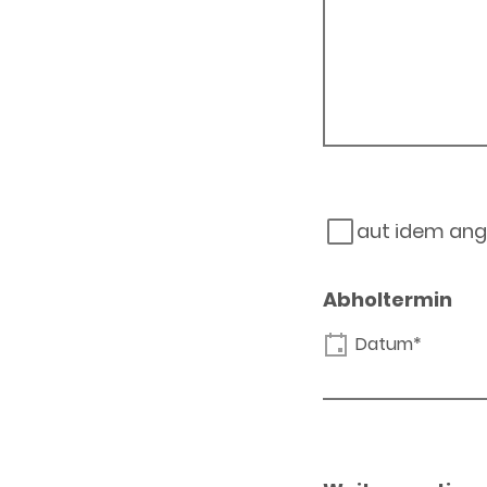
aut idem ang
Abholtermin
Datum*