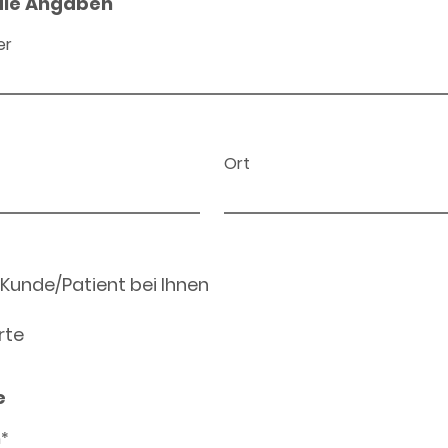
ale Angaben
er
Ort
 Kunde/Patient bei Ihnen
rte
e
n*