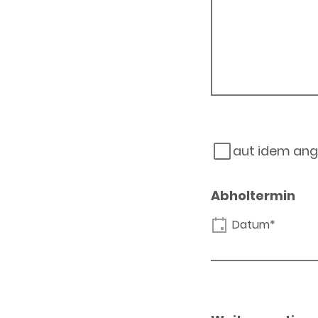
aut idem ang
Abholtermin
Datum*