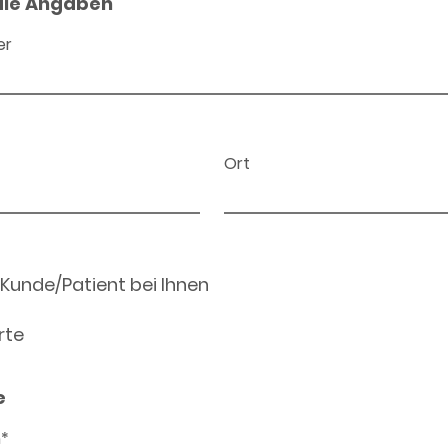
ale Angaben
er
Ort
 Kunde/Patient bei Ihnen
rte
e
n*