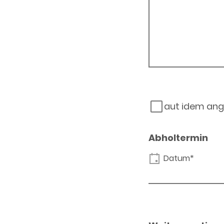
aut idem ang
Abholtermin
Datum*