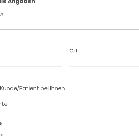
ale Angaben
er
Ort
 Kunde/Patient bei Ihnen
rte
e
n*