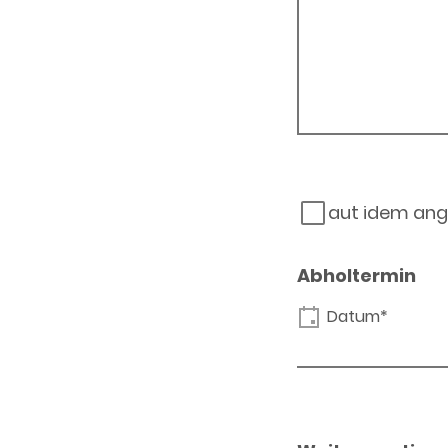
aut idem ang
Abholtermin
Datum*