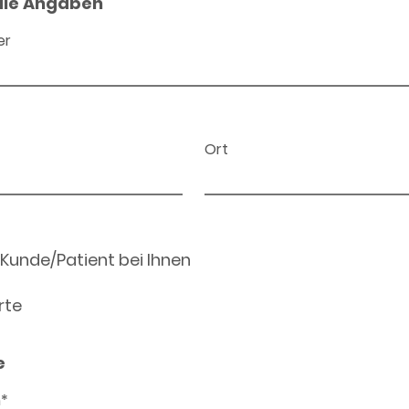
ale Angaben
er
Ort
 Kunde/Patient bei Ihnen
rte
e
n*