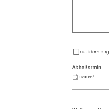
aut idem ang
Abholtermin
Datum*