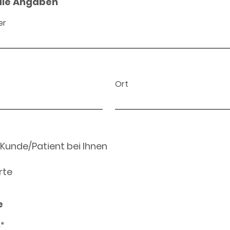
ale Angaben
er
Ort
 Kunde/Patient bei Ihnen
rte
e
n*