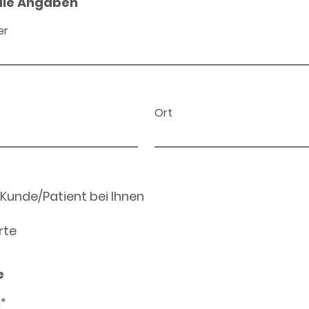
ale Angaben
er
Ort
 Kunde/Patient bei Ihnen
rte
e
n*