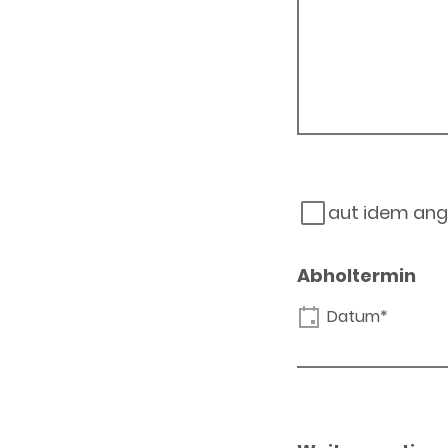
aut idem ang
Abholtermin
Datum*