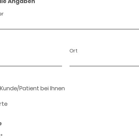
ale Angaben
er
Ort
 Kunde/Patient bei Ihnen
rte
e
n*