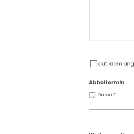
aut idem ang
Abholtermin
Datum*