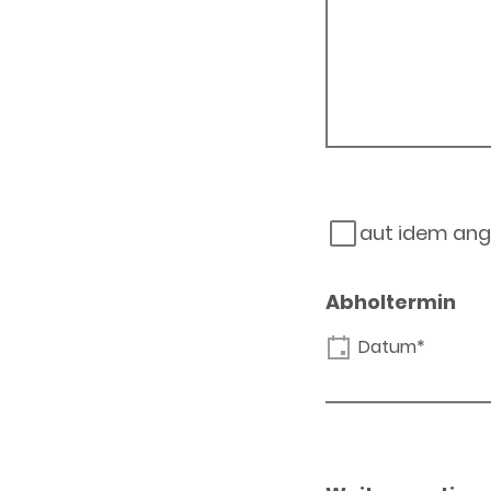
aut idem ang
Abholtermin
Datum*