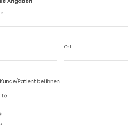
ale Angaben
er
Ort
 Kunde/Patient bei Ihnen
rte
e
n*