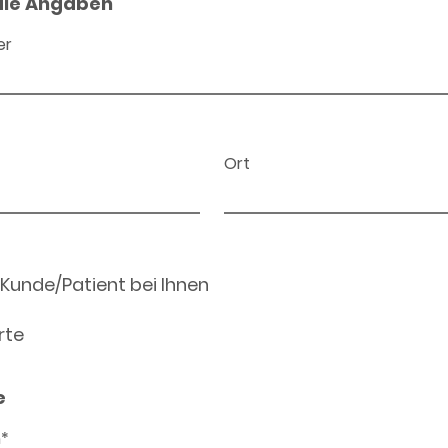
ale Angaben
er
Ort
 Kunde/Patient bei Ihnen
rte
e
n*