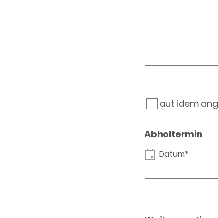
aut idem ang
Abholtermin
Datum*